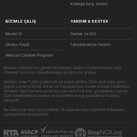
Köleliğe Karşı Yardım
BIZIMLE ÇALIŞ
YARDIM
&
DESTEK
Model Ol
Destek ve SSS
Stüdyo Kaydı
Faturalandırma Yardımı
Webcam Ortaklık Programı
Modelx sitesine hoş geldin! Muhteşem amatör modellerimizin canlı
interaktif şovlarını izleyebileceğin ücretsiz bir grubuz.
Modelx sitesi %100 ücretsizdir ve erişim anlıktır. 7/24 canlı seks şovu
yapan yüzlerce Kadın, Erkek ve Transseksüel modeli burada bulabilirsin.
Ücretsiz canlı kamera şovlarının yanı sıra Özel Şov, gözetleme, Cam to
Cam özelliklerini kullanma ve modellere mesaj gönderme fırsatına
sahipsin.
Bu sitede yer alan tüm modeller, 18 yaşında veya üzerinde olduklarını
sözleşme ile onaylamıştır.