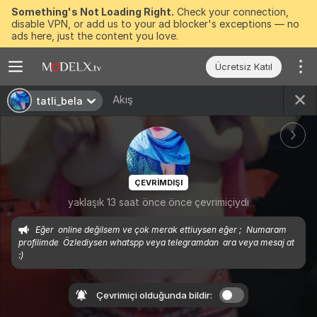
Something's Not Loading Right.
Check your connection,
disable VPN, or add us to your ad blocker's exceptions — no
ads here, just the content you love.
Ücretsiz Katıl
Akış
tatli_bela
ÇEVRIMDIŞI
yaklaşık 13 saat önce önce çevrimiçiydi
Eğer  online değilsem ve çok merak ettiuysen eğer ;  Numaram 
profilimde  Özlediysen whatspp veya telegramdan  ara veya mesaj at 
:)
Çevrimiçi olduğunda bildir: