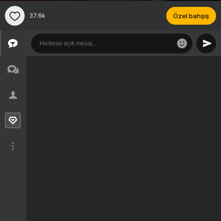
37.6k
Özel bahşiş