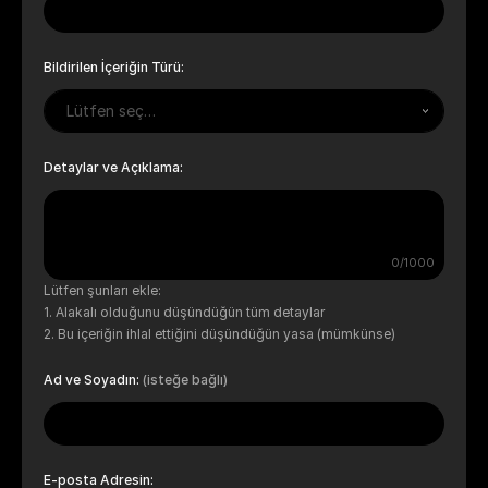
Bildirilen İçeriğin Türü:
Lütfen seç…
Detaylar ve Açıklama:
0/1000
Lütfen şunları ekle:
Alakalı olduğunu düşündüğün tüm detaylar
Bu içeriğin ihlal ettiğini düşündüğün yasa (mümkünse)
Ad ve Soyadın:
(isteğe bağlı)
E-posta Adresin: