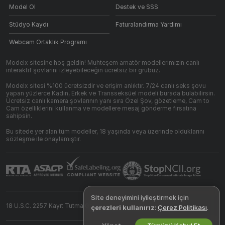
Model Ol
Destek ve SSS
Stüdyo Kaydı
Faturalandırma Yardımı
Webcam Ortaklık Programı
Modelx sitesine hoş geldin! Muhteşem amatör modellerimizin canlı
interaktif şovlarını izleyebileceğin ücretsiz bir grubuz.
Modelx sitesi %100 ücretsizdir ve erişim anlıktır. 7/24 canlı seks şovu
yapan yüzlerce Kadın, Erkek ve Transseksüel modeli burada bulabilirsin.
Ücretsiz canlı kamera şovlarının yanı sıra Özel Şov, gözetleme, Cam to
Cam özelliklerini kullanma ve modellere mesaj gönderme fırsatına
sahipsin.
Bu sitede yer alan tüm modeller, 18 yaşında veya üzerinde olduklarını
sözleşme ile onaylamıştır.
Site deneyimini iyileştirmek için
18 U.S.C. 2257 Kayıt Tutma Gereksinimleri Uyumluluk Beyanı
çerezleri kullanırız
:
Çerez Politikası
.