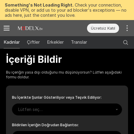
Something's Not Loading Right.
Check your connection,
disable VPN, or add us to your ad blocker's exceptions — no
ads here, just the content you love.
Ücretsiz Katıl
Kadınlar
Çiftler
Erkekler
Translar
İçeriği Bildir
Bu içeriğin yasa dışı olduğunu mu düşünüyorsun? Lütfen aşağıdaki
formu doldur.
Bu İçerikte Şunlar Gösteriliyor veya Teşvik Ediliyor:
Lütfen seç…
Bildirilen İçeriğin Doğrudan Bağlantısı: