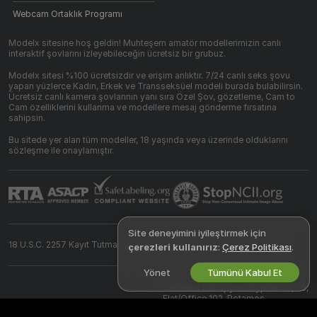
Webcam Ortaklık Programı
Modelx sitesine hoş geldin! Muhteşem amatör modellerimizin canlı
interaktif şovlarını izleyebileceğin ücretsiz bir grubuz.
Modelx sitesi %100 ücretsizdir ve erişim anlıktır. 7/24 canlı seks şovu
yapan yüzlerce Kadın, Erkek ve Transseksüel modeli burada bulabilirsin.
Ücretsiz canlı kamera şovlarının yanı sıra Özel Şov, gözetleme, Cam to
Cam özelliklerini kullanma ve modellere mesaj gönderme fırsatına
sahipsin.
Bu sitede yer alan tüm modeller, 18 yaşında veya üzerinde olduklarını
sözleşme ile onaylamıştır.
Site deneyimini iyileştirmek için
18 U.S.C. 2257 Kayıt Tutma Gereksinimleri Uyumluluk Beyanı
çerezleri kullanırız
:
Çerez Politikası
.
Yönet
Tümünü Kabul Et
©
2026
modelx.tv