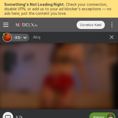
Something's Not Loading Right.
Check your connection,
disable VPN, or add us to your ad blocker's exceptions — no
ads here, just the content you love.
Ücretsiz Katıl
Akış
-XS-
Bahşiş
8.7k