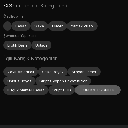
-XS-
modelinin Kategorileri
Özelliklerim:
Beyaz
Sıska
Esmer
Yarrak Puanı
Şovumda Yaptıklarım:
Erotik Dans
Üstsüz
İlgili Karışık Kategoriler
Zayıf Amerikalı
Sıska Beyaz
Minyon Esmer
Üstsüz Beyaz
Striptiz yapan Beyaz Kızlar
TÜM KATEGORİLER
Küçük Memeli Beyaz
Striptiz HD